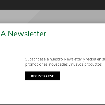
Lunes a Viernes
+54 (11) 
08:00 - 17:00 / UTC-03:00
codam@cod
A Newsletter
Subscríbase a nuestro Newsletter y reciba en su
S
OTROS
NOSOTROS
BLOG
CON
promociones, novedades y nuevos productos.
REGISTRARSE