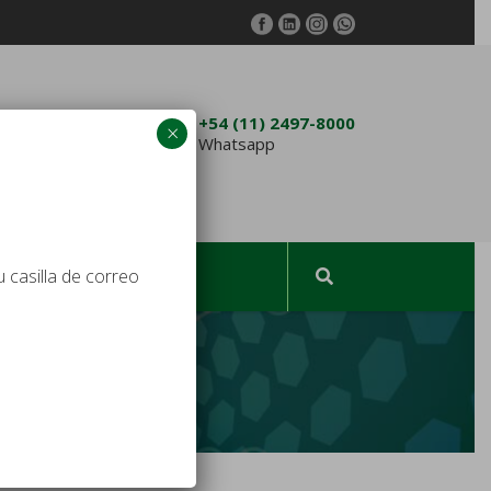
4762-3432
+54 (11) 2497-8000
×
am.com.ar
Whatsapp
 casilla de correo
TACTO
ESPAÑOL