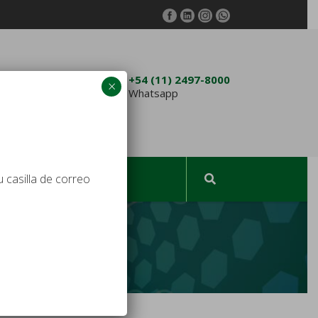
4762-3432
+54 (11) 2497-8000
×
am.com.ar
Whatsapp
 casilla de correo
TACTO
ESPAÑOL