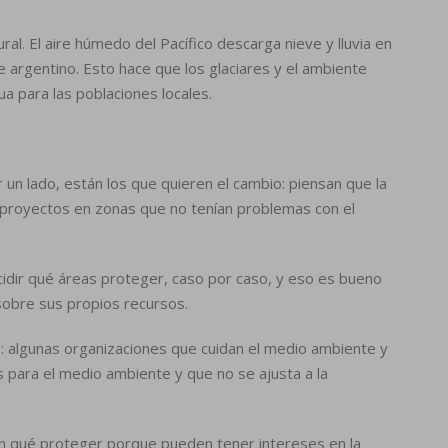
al. El aire húmedo del Pacífico descarga nieve y lluvia en
te argentino. Esto hace que los glaciares y el ambiente
ua para las poblaciones locales.
r un lado, están los que quieren el cambio: piensan que la
a proyectos en zonas que no tenían problemas con el
ecidir qué áreas proteger, caso por caso, y eso es bueno
sobre sus propios recursos.
o: algunas organizaciones que cuidan el medio ambiente y
ás para el medio ambiente y que no se ajusta a la
en qué proteger porque pueden tener intereses en la