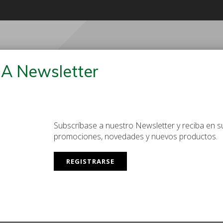
Lunes a Viernes
+54 (11) 
08:00 - 17:00 / UTC-03:00
codam@cod
A Newsletter
Subscríbase a nuestro Newsletter y reciba en su
S
OTROS
NOSOTROS
BLOG
CON
promociones, novedades y nuevos productos.
REGISTRARSE