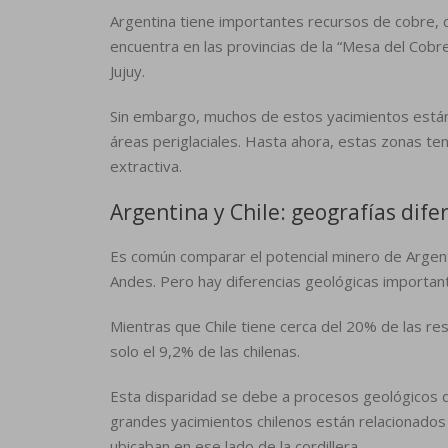
Argentina tiene importantes recursos de cobre, c
encuentra en las provincias de la “Mesa del Cobr
Jujuy.
Sin embargo, muchos de estos yacimientos están 
áreas periglaciales. Hasta ahora, estas zonas tení
extractiva.
Argentina y Chile: geografías dife
Es común comparar el potencial minero de Argenti
Andes. Pero hay diferencias geológicas importan
Mientras que Chile tiene cerca del 20% de las re
solo el 9,2% de las chilenas.
Esta disparidad se debe a procesos geológicos q
grandes yacimientos chilenos están relacionados
ubicaban en ese lado de la cordillera.