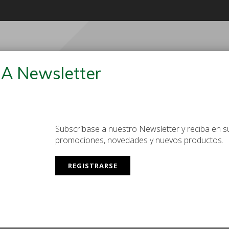
Lunes a Viernes
+54 (11) 
08:00 - 17:00 / UTC-03:00
codam@cod
A Newsletter
Subscríbase a nuestro Newsletter y reciba en su
S
OTROS
NOSOTROS
BLOG
CON
promociones, novedades y nuevos productos.
REGISTRARSE