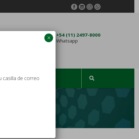
4762-3432
+54 (11) 2497-8000
×
am.com.ar
Whatsapp
 casilla de correo
TACTO
ESPAÑOL