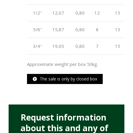
1/2″
12,07
0,80
12
15
5/8″
15,87
0,80
8
15
3/4″
19,05
0,80
7
15
Approximate weight per box 50kg.
The sale is only by closed box
Request information
about this and any of