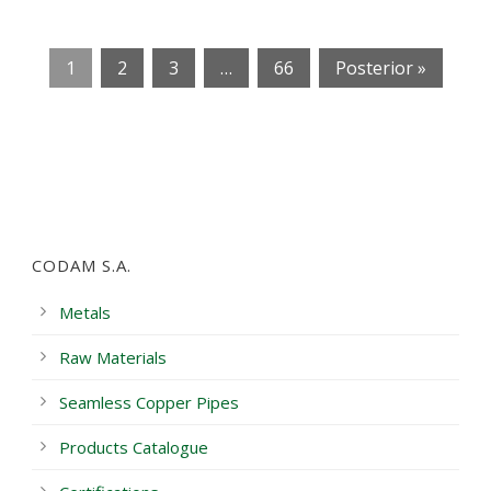
1
2
3
…
66
Posterior »
CODAM S.A.
Metals
Raw Materials
Seamless Copper Pipes
Products Catalogue