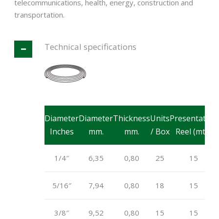
telecommunications, health, energy, construction and
transportation.
Technical specifications
Diameter
Diameter
Thickness
Units
Presentation
Inches
mm.
mm.
/ Box
Reel (mts)
1/4″
6,35
0,80
25
15
5/16″
7,94
0,80
18
15
3/8″
9,52
0,80
15
15