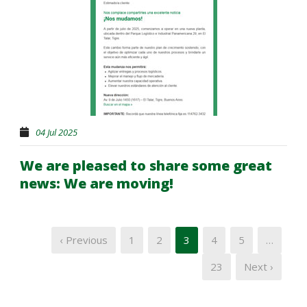
04 Jul 2025
We are pleased to share some great
news: We are moving!
‹ Previous
1
2
3
4
5
…
23
Next ›